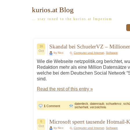
kurios.at Blog
… stay tuned to the kurios.at Imperium
Skandal bei SchuelerVZ – Millione
16
Oct
by Nico
Computer und Internet
,
Software
Wie die Webseite netzpolitik.org berichtet, w
Redaktion mehr als eine Million Datensätze 
welche bei dem Deutschen Social Network “Sc
sind.
Read the rest of this entry »
datenleck
,
datenraub
,
schuelervz
,
schü
1
Comment
sicherheit
,
verzeichnis
Microsoft sperrt tausende Hotmail-
6
Oct
by Nico
Computer und Internet
,
Software