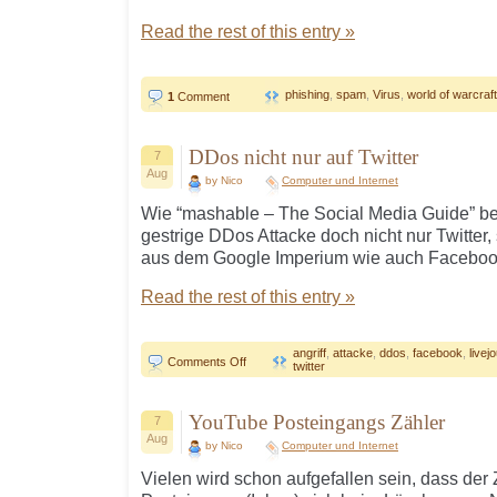
Read the rest of this entry »
phishing
,
spam
,
Virus
,
world of warcraft
1
Comment
DDos nicht nur auf Twitter
7
Aug
by Nico
Computer und Internet
Wie “mashable – The Social Media Guide” beri
gestrige DDos Attacke doch nicht nur Twitter
aus dem Google Imperium wie auch Facebook
Read the rest of this entry »
angriff
,
attacke
,
ddos
,
facebook
,
livej
on
Comments Off
twitter
DDos
nicht
nur
auf
YouTube Posteingangs Zähler
7
Twitter
Aug
by Nico
Computer und Internet
Vielen wird schon aufgefallen sein, dass der 