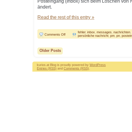
Posteingang (Inbox) sich beim Löschen von N
ändert.
Read the rest of this entry »
fehler
,
inbox
,
messages
,
nachrichten
,
on
Comments Off
persönliche nachricht
,
pm
,
pn
,
postei
YouTube
Posteingangs
Zähler
Older Posts
kurios.at Blog is proudly powered by
WordPress
Entries (RSS)
and
Comments (RSS)
.