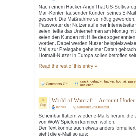
Nach einem Hacker-Angriff hat US-Softwaregi
Mail-Konten tausender Kunden seines E-Mail
gesperrt. Die Maßnahme sei nötig geworden
Passwörter der Nutzer auf einer Internetseite 
seien, teilte das Unternehmen am Montag mit
seien den Kunden mit Hilfe des sogenannten 
worden. Dabei werden Nutzer beispielsweise 
Mails zur Preisgabe geheimer Daten gebracht
Hotmail-Nutzer in Europa sollen betroffen sei
Read the rest of this entry »
crack
,
gehackt
,
hacker
,
hotmail
,
pass
on
Comments Off
unsicher
Microsoft
sperrt
tausende
Hotmail-
World of Warcraft – Account Under
9
Konten
Sep
by Nico
Computer und Internet
Scheinbar flattern wieder e-Mails herum, di
von WoW Spielern kommen wollen.
Der Text könnte auch etwas anders formuliert 
sieht die e-Mail so aus: