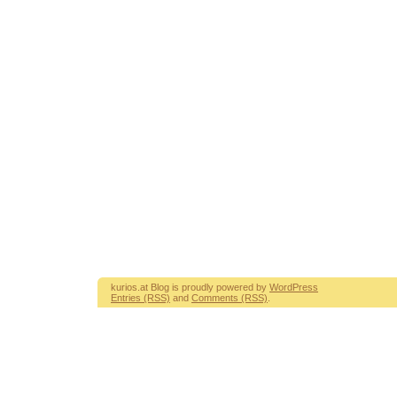
kurios.at Blog is proudly powered by
WordPress
Entries (RSS)
and
Comments (RSS)
.