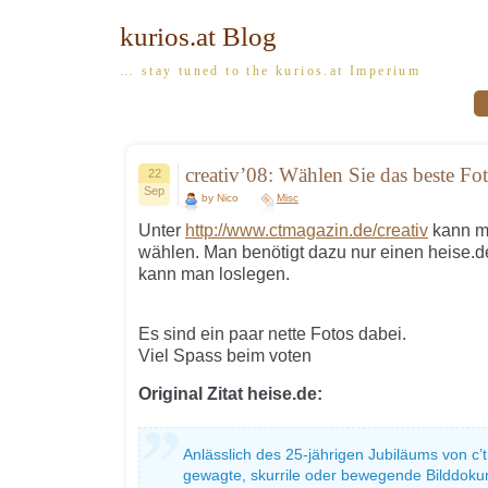
kurios.at Blog
… stay tuned to the kurios.at Imperium
creativ’08: Wählen Sie das beste Fo
22
Sep
by Nico
Misc
Unter
http://www.ctmagazin.de/creativ
kann m
wählen. Man benötigt dazu nur einen heise.
kann man loslegen.
Es sind ein paar nette Fotos dabei.
Viel Spass beim voten
Original Zitat heise.de:
Anlässlich des 25-jährigen Jubiläums von c’
gewagte, skurrile oder bewegende Bilddok